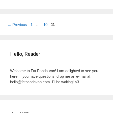
Page
Page
Page
←
Previous
1
…
10
11
Hello, Reader!
Welcome to Fat Panda Van! I am delighted to see you
here! If you have questions, drop me an e-mail at
hello@fatpandavan.com
. I'll be waiting! <3