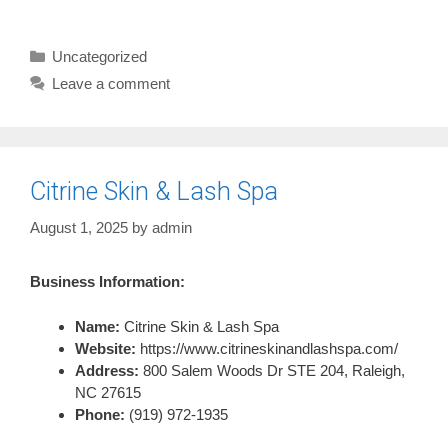
Categories
Uncategorized
Leave a comment
Citrine Skin & Lash Spa
August 1, 2025
by
admin
Business Information:
Name:
Citrine Skin & Lash Spa
Website:
https://www.citrineskinandlashspa.com/
Address:
800 Salem Woods Dr STE 204, Raleigh,
NC 27615
Phone:
(919) 972-1935