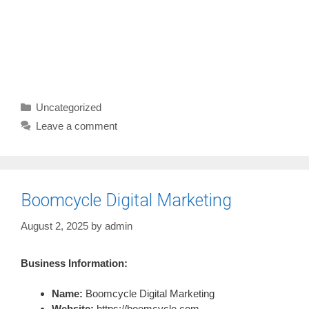
Categories
Uncategorized
Leave a comment
Boomcycle Digital Marketing
August 2, 2025
by
admin
Business Information:
Name:
Boomcycle Digital Marketing
Website:
https://boomcycle.com