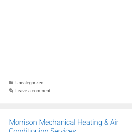
Categories
Uncategorized
Leave a comment
Morrison Mechanical Heating & Air
Conditioning Services