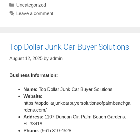
Categories
Uncategorized
Leave a comment
Top Dollar Junk Car Buyer Solutions
August 12, 2025
by
admin
Business Information:
Name:
Top Dollar Junk Car Buyer Solutions
Website:
https://topdollarjunkcarbuyersolutionsofpalmbeachga
rdens.com/
Address:
1107 Duncan Cir, Palm Beach Gardens,
FL 33418
Phone:
(561) 310-4528